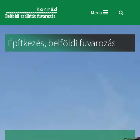
Menü
Építkezés, belföldi fuvarozás