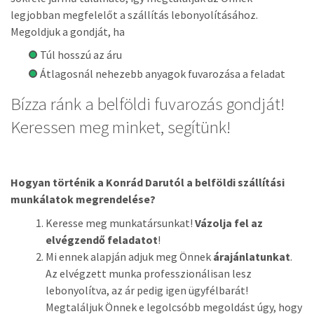
legjobban megfelelőt a szállítás lebonyolításához.
Megoldjuk a gondját, ha
Túl hosszú az áru
Átlagosnál nehezebb anyagok fuvarozása a feladat
Bízza ránk a belföldi fuvarozás gondját!
Keressen meg minket, segítünk!
Hogyan történik a Konrád Darutól a
belföldi szállítási
munkálatok megrendelése?
Keresse meg munkatársunkat!
Vázolja fel az
elvégzendő feladatot
!
Mi ennek alapján adjuk meg Önnek
árajánlatunkat
.
Az elvégzett munka professzionálisan lesz
lebonyolítva, az ár pedig igen ügyfélbarát!
Megtaláljuk Önnek e legolcsóbb megoldást úgy, hogy